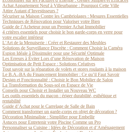
Économiser sur les Factures d’Énergie : Gestes Simples et Efficaces
Achat Appartement Neuf à Villeurbanne : Pourquoi Cette Ville
Attire Autant d’Investisseurs ?
Sécuriser sa Maison Contre les Cambriolages : Mesures Essentielles
Techniques de Rénovation pour Valoriser votre Bien
Guide de l’Acheteur pour un Premier Achat Immobilier
4 critères essentiels pour choisir le bon garde-corps en verre pour
votre escalier intérieur
L’Art de la Menuiserie : Créer et Restaurer des Meubles
Solutions de Surveillance Discrète : Comment Choisir la Caméra
Espion Idéale à Dissimuler pour une Sécurité Optimale
Les Erreurs à Éviter Lors d’une Rénovation de Maison
Optimisation de Petit Espace : Solutions Créatives
Tout savoir sur la réparation de volets et stores roulants à la maison
Le B.A.-BA du Financement Immobilier : Ce qu’il Faut Savoir
Design et Fonctionnalité : Choisir le Bon Mobilier de Salon
La Transformation du Sous-sol en Espace de Vie
Conseils pour Choisir et Installer un Nouveau WC
Les outils essentiels du maçon : ériger durabilité, esthétique et
rentabilité
Guide d’Achat pour le Carrelage de Salle de Bain
Comment transformer un garde-corps en objet de décoration ?
Décoration Minimaliste : Simplifier pour Embellir
Astuces pour Entretenir votre Piscine Comme un Pro
Personnaliser sa Cuisine : Idées de Décoration et d’Aménagement