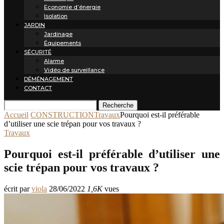
Economie d’énergie
Isolation
JARDIN
Jardinage
Équipements
SÉCURITÉ
Alarme
Vidéo de surveillance
DÉMÉNAGEMENT
CONTACT
Recherche
Accueil
CONSTRUCTION
Travaux
Pourquoi est-il préférable
d’utiliser une scie trépan pour vos travaux ?
Travaux
Pourquoi est-il préférable d’utiliser une
scie trépan pour vos travaux ?
écrit par
viola
28/06/2022
1,6K
vues