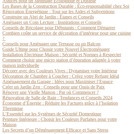
Astuces pour un Jardinage Écologique et Durable
Les Bases de la Construction Durable : Éco-responsabilité chez Soi
Rénovation Énergétique : Tout sur les Aides et Subventions
Construire un Abri de Jardin : Étapes et Conseils
Aménager un Coin Lecture : Inspirations et Conseils
Conseils de Bricolage pour Débutants : Comment Démarrer
Combien coûte un service de décoration d’intérieur pour une cuisine
?
Conseils pour Aménager une Terrasse ou un Balcon
Guide Ultime pour Choisir votre Nouvel Électroménager
Installation Électrique Maison : Sécurité et Normes à Respecter
Comment choisir une micro station d’épuration adaptée à votre
maison individuelle
Décorer avec des Couleurs Vives : Dynamiser votre Intérieur
Décoration de Chambre à Coucher : Créez votre Refuge Idéal
Aménagement du Garage : Idées pour Maximiser l’Espace
Créer un Jardin Zen : Conseils pour une Oasis de Paix
Rénover une Vieille Maison : Par où Commencer ?
Rénovation de Salle de Bain : Tendances et Conseils 2024
Économie d’Énergie : Réduire les Factures grâce à l’Isolation
Thermique
L’Essentiel sur les Systèmes de Sécurité Domestique
Peinture Intérieure : Choisir les Couleurs Parfaites pour votre
Maison
Les Secrets d’un Déménagement Efficace et Sans Stress