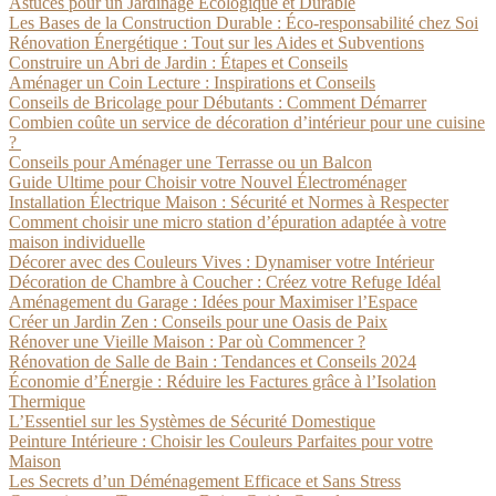
Astuces pour un Jardinage Écologique et Durable
Les Bases de la Construction Durable : Éco-responsabilité chez Soi
Rénovation Énergétique : Tout sur les Aides et Subventions
Construire un Abri de Jardin : Étapes et Conseils
Aménager un Coin Lecture : Inspirations et Conseils
Conseils de Bricolage pour Débutants : Comment Démarrer
Combien coûte un service de décoration d’intérieur pour une cuisine
?
Conseils pour Aménager une Terrasse ou un Balcon
Guide Ultime pour Choisir votre Nouvel Électroménager
Installation Électrique Maison : Sécurité et Normes à Respecter
Comment choisir une micro station d’épuration adaptée à votre
maison individuelle
Décorer avec des Couleurs Vives : Dynamiser votre Intérieur
Décoration de Chambre à Coucher : Créez votre Refuge Idéal
Aménagement du Garage : Idées pour Maximiser l’Espace
Créer un Jardin Zen : Conseils pour une Oasis de Paix
Rénover une Vieille Maison : Par où Commencer ?
Rénovation de Salle de Bain : Tendances et Conseils 2024
Économie d’Énergie : Réduire les Factures grâce à l’Isolation
Thermique
L’Essentiel sur les Systèmes de Sécurité Domestique
Peinture Intérieure : Choisir les Couleurs Parfaites pour votre
Maison
Les Secrets d’un Déménagement Efficace et Sans Stress