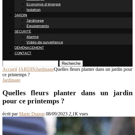
Economie d’énergie
Isolation
JARDIN
Jardinage
Équipements
SÉCURITÉ
Alarme
Vidéo de surveillance
DÉMÉNAGEMENT
CONTACT
Recherche
Accueil
JARDIN
Jardinage
Quelles fleurs planter dans un jardin pour
ce printemps ?
Jardinage
Quelles fleurs planter dans un jardin
pour ce printemps ?
écrit par
Marie Dupon
08/09/2023
2,1K
vues