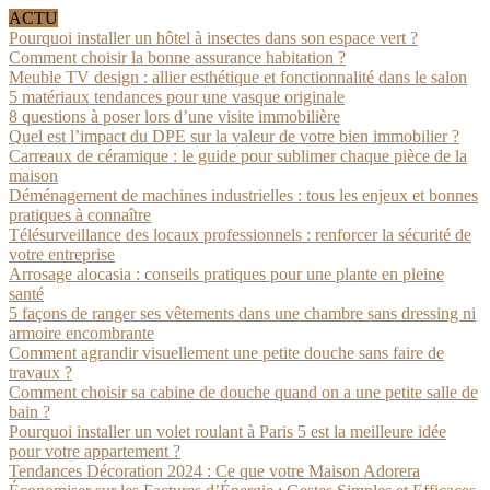
ACTU
Pourquoi installer un hôtel à insectes dans son espace vert ?
Comment choisir la bonne assurance habitation ?
Meuble TV design : allier esthétique et fonctionnalité dans le salon
5 matériaux tendances pour une vasque originale
8 questions à poser lors d’une visite immobilière
Quel est l’impact du DPE sur la valeur de votre bien immobilier ?
Carreaux de céramique : le guide pour sublimer chaque pièce de la
maison
Déménagement de machines industrielles : tous les enjeux et bonnes
pratiques à connaître
Télésurveillance des locaux professionnels : renforcer la sécurité de
votre entreprise
Arrosage alocasia : conseils pratiques pour une plante en pleine
santé
5 façons de ranger ses vêtements dans une chambre sans dressing ni
armoire encombrante
Comment agrandir visuellement une petite douche sans faire de
travaux ?
Comment choisir sa cabine de douche quand on a une petite salle de
bain ?
Pourquoi installer un volet roulant à Paris 5 est la meilleure idée
pour votre appartement ?
Tendances Décoration 2024 : Ce que votre Maison Adorera