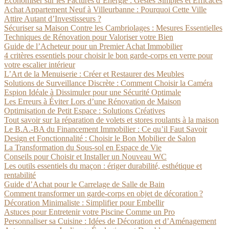
Économiser sur les Factures d’Énergie : Gestes Simples et Efficaces
Achat Appartement Neuf à Villeurbanne : Pourquoi Cette Ville
Attire Autant d’Investisseurs ?
Sécuriser sa Maison Contre les Cambriolages : Mesures Essentielles
Techniques de Rénovation pour Valoriser votre Bien
Guide de l’Acheteur pour un Premier Achat Immobilier
4 critères essentiels pour choisir le bon garde-corps en verre pour
votre escalier intérieur
L’Art de la Menuiserie : Créer et Restaurer des Meubles
Solutions de Surveillance Discrète : Comment Choisir la Caméra
Espion Idéale à Dissimuler pour une Sécurité Optimale
Les Erreurs à Éviter Lors d’une Rénovation de Maison
Optimisation de Petit Espace : Solutions Créatives
Tout savoir sur la réparation de volets et stores roulants à la maison
Le B.A.-BA du Financement Immobilier : Ce qu’il Faut Savoir
Design et Fonctionnalité : Choisir le Bon Mobilier de Salon
La Transformation du Sous-sol en Espace de Vie
Conseils pour Choisir et Installer un Nouveau WC
Les outils essentiels du maçon : ériger durabilité, esthétique et
rentabilité
Guide d’Achat pour le Carrelage de Salle de Bain
Comment transformer un garde-corps en objet de décoration ?
Décoration Minimaliste : Simplifier pour Embellir
Astuces pour Entretenir votre Piscine Comme un Pro
Personnaliser sa Cuisine : Idées de Décoration et d’Aménagement