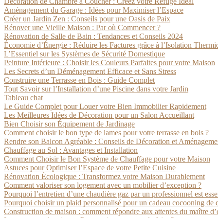
Décoration de Chambre à Coucher : Créez votre Refuge Idéal
Aménagement du Garage : Idées pour Maximiser l’Espace
Créer un Jardin Zen : Conseils pour une Oasis de Paix
Rénover une Vieille Maison : Par où Commencer ?
Rénovation de Salle de Bain : Tendances et Conseils 2024
Économie d’Énergie : Réduire les Factures grâce à l’Isolation Thermi
L’Essentiel sur les Systèmes de Sécurité Domestique
Peinture Intérieure : Choisir les Couleurs Parfaites pour votre Maison
Les Secrets d’un Déménagement Efficace et Sans Stress
Construire une Terrasse en Bois : Guide Complet
Tout Savoir sur l’Installation d’une Piscine dans votre Jardin
Tableau chat
Le Guide Complet pour Louer votre Bien Immobilier Rapidement
Les Meilleures Idées de Décoration pour un Salon Accueillant
Bien Choisir son Équipement de Jardinage
Comment choisir le bon type de lames pour votre terrasse en bois ?
Rendre son Balcon Agréable : Conseils de Décoration et Aménageme
Chauffage au Sol : Avantages et Installation
Comment Choisir le Bon Système de Chauffage pour votre Maison
Astuces pour Optimiser l’Espace de votre Petite Cuisine
Rénovation Écologique : Transformez votre Maison Durablement
Comment valoriser son logement avec un mobilier d’exception ?
Pourquoi l’entretien d’une chaudière gaz par un professionnel est esse
Pourquoi choisir un plaid personnalisé pour un cadeau cocooning de q
Construction de maison : comment répondre aux attentes du maître d’