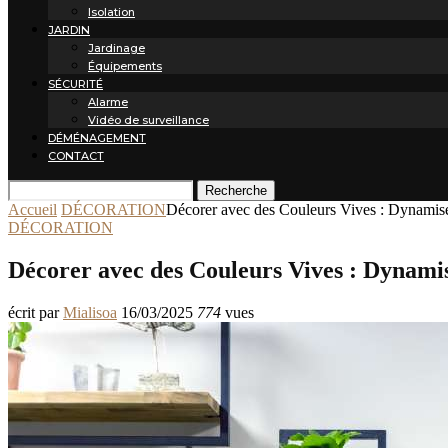
Isolation
JARDIN
Jardinage
Équipements
SÉCURITÉ
Alarme
Vidéo de surveillance
DÉMÉNAGEMENT
CONTACT
Recherche
Accueil
DÉCORATION
Décorer avec des Couleurs Vives : Dynamiser
DÉCORATION
Décorer avec des Couleurs Vives : Dynamis
écrit par
Mialisoa
16/03/2025
774
vues