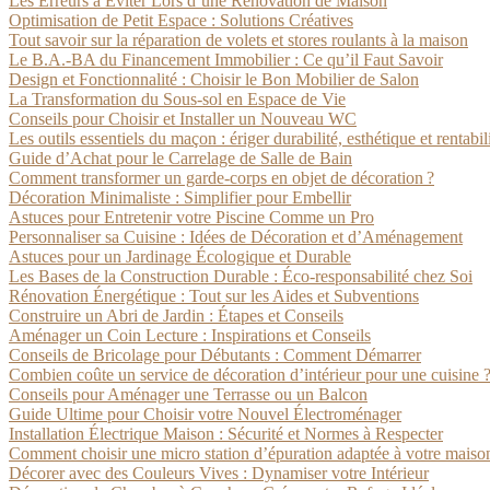
Les Erreurs à Éviter Lors d’une Rénovation de Maison
Optimisation de Petit Espace : Solutions Créatives
Tout savoir sur la réparation de volets et stores roulants à la maison
Le B.A.-BA du Financement Immobilier : Ce qu’il Faut Savoir
Design et Fonctionnalité : Choisir le Bon Mobilier de Salon
La Transformation du Sous-sol en Espace de Vie
Conseils pour Choisir et Installer un Nouveau WC
Les outils essentiels du maçon : ériger durabilité, esthétique et rentabil
Guide d’Achat pour le Carrelage de Salle de Bain
Comment transformer un garde-corps en objet de décoration ?
Décoration Minimaliste : Simplifier pour Embellir
Astuces pour Entretenir votre Piscine Comme un Pro
Personnaliser sa Cuisine : Idées de Décoration et d’Aménagement
Astuces pour un Jardinage Écologique et Durable
Les Bases de la Construction Durable : Éco-responsabilité chez Soi
Rénovation Énergétique : Tout sur les Aides et Subventions
Construire un Abri de Jardin : Étapes et Conseils
Aménager un Coin Lecture : Inspirations et Conseils
Conseils de Bricolage pour Débutants : Comment Démarrer
Combien coûte un service de décoration d’intérieur pour une cuisine 
Conseils pour Aménager une Terrasse ou un Balcon
Guide Ultime pour Choisir votre Nouvel Électroménager
Installation Électrique Maison : Sécurité et Normes à Respecter
Comment choisir une micro station d’épuration adaptée à votre maison
Décorer avec des Couleurs Vives : Dynamiser votre Intérieur