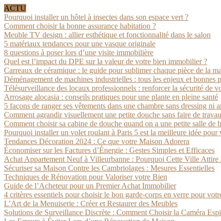
ACTU
Pourquoi installer un hôtel à insectes dans son espace vert ?
Comment choisir la bonne assurance habitation ?
Meuble TV design : allier esthétique et fonctionnalité dans le salon
5 matériaux tendances pour une vasque originale
8 questions à poser lors d’une visite immobilière
Quel est l’impact du DPE sur la valeur de votre bien immobilier ?
Carreaux de céramique : le guide pour sublimer chaque pièce de la m
Déménagement de machines industrielles : tous les enjeux et bonnes p
Télésurveillance des locaux professionnels : renforcer la sécurité de vo
Arrosage alocasia : conseils pratiques pour une plante en pleine santé
5 façons de ranger ses vêtements dans une chambre sans dressing ni 
Comment agrandir visuellement une petite douche sans faire de trava
Comment choisir sa cabine de douche quand on a une petite salle de b
Pourquoi installer un volet roulant à Paris 5 est la meilleure idée pour
Tendances Décoration 2024 : Ce que votre Maison Adorera
Économiser sur les Factures d’Énergie : Gestes Simples et Efficaces
Achat Appartement Neuf à Villeurbanne : Pourquoi Cette Ville Attire 
Sécuriser sa Maison Contre les Cambriolages : Mesures Essentielles
Techniques de Rénovation pour Valoriser votre Bien
Guide de l’Acheteur pour un Premier Achat Immobilier
4 critères essentiels pour choisir le bon garde-corps en verre pour votre
L’Art de la Menuiserie : Créer et Restaurer des Meubles
Solutions de Surveillance Discrète : Comment Choisir la Caméra Espi