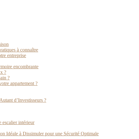
aison
ratiques à connaître
tre entreprise
armoire encombrante
ux ?
ain ?
 votre appartement ?
Autant d’Investisseurs ?
 escalier intérieur
on Idéale à Dissimuler pour une Sécurité Optimale