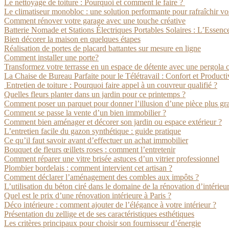
Le nettoyage de toiture : Pourquoi et comment le faire ?
Le climatiseur monobloc : une solution performante pour rafraîchir vo
Comment rénover votre garage avec une touche créative
Batterie Nomade et Stations Électriques Portables Solaires : L’Essenc
Bien décorer la maison en quelques étapes
Réalisation de portes de placard battantes sur mesure en ligne
Comment installer une porte?
Transformez votre terrasse en un espace de détente avec une pergola 
La Chaise de Bureau Parfaite pour le Télétravail : Confort et Producti
Entretien de toiture : Pourquoi faire appel à un couvreur qualifié ?
Quelles fleurs planter dans un jardin pour ce printemps ?
Comment poser un parquet pour donner l’illusion d’une pièce plus gr
Comment se passe la vente d’un bien immobilier ?
Comment bien aménager et décorer son jardin ou espace extérieur ?
L’entretien facile du gazon synthétique : guide pratique
Ce qu’il faut savoir avant d’effectuer un achat immobilier
Bouquet de fleurs œillets roses : comment l’entretenir
Comment réparer une vitre brisée astuces d’un vitrier professionnel
Plombier bordelais : comment intervient cet artisan ?
Comment déclarer l’aménagement des combles aux impôts ?
L’utilisation du béton ciré dans le domaine de la rénovation d’intérieu
Quel est le prix d’une rénovation intérieure à Paris ?
Déco intérieure : comment ajouter de l’élégance à votre intérieur ?
Présentation du zellige et de ses caractéristiques esthétiques
Les critères principaux pour choisir son fournisseur d’énergie