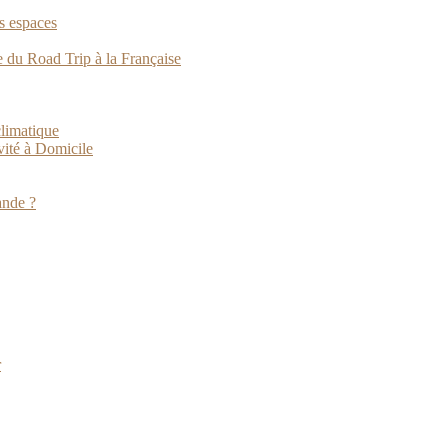
s espaces
e du Road Trip à la Française
climatique
vité à Domicile
ande ?
r