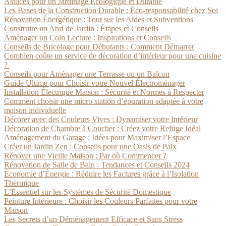
Astuces pour un Jardinage Écologique et Durable
Les Bases de la Construction Durable : Éco-responsabilité chez Soi
Rénovation Énergétique : Tout sur les Aides et Subventions
Construire un Abri de Jardin : Étapes et Conseils
Aménager un Coin Lecture : Inspirations et Conseils
Conseils de Bricolage pour Débutants : Comment Démarrer
Combien coûte un service de décoration d’intérieur pour une cuisine
?
Conseils pour Aménager une Terrasse ou un Balcon
Guide Ultime pour Choisir votre Nouvel Électroménager
Installation Électrique Maison : Sécurité et Normes à Respecter
Comment choisir une micro station d’épuration adaptée à votre
maison individuelle
Décorer avec des Couleurs Vives : Dynamiser votre Intérieur
Décoration de Chambre à Coucher : Créez votre Refuge Idéal
Aménagement du Garage : Idées pour Maximiser l’Espace
Créer un Jardin Zen : Conseils pour une Oasis de Paix
Rénover une Vieille Maison : Par où Commencer ?
Rénovation de Salle de Bain : Tendances et Conseils 2024
Économie d’Énergie : Réduire les Factures grâce à l’Isolation
Thermique
L’Essentiel sur les Systèmes de Sécurité Domestique
Peinture Intérieure : Choisir les Couleurs Parfaites pour votre
Maison
Les Secrets d’un Déménagement Efficace et Sans Stress