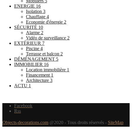
Mobiliers
5
ENERGIE
16
Isolation
3
Chauffage
4
Economie d'énergie
2
SÉCURITÉ
10
Alarme
2
Vidéo de surveillance
2
EXTÉRIEUR
7
Piscine
4
Terrasse et balcon
2
DÉMÉNAGEMENT
5
IMMOBILIER
16
Location immobilière
1
Financement
1
Architecture
3
ACTU
1
Facebook
Rss
Objects-decorations.com
@2020 - Tous droits réservés -
SiteMap