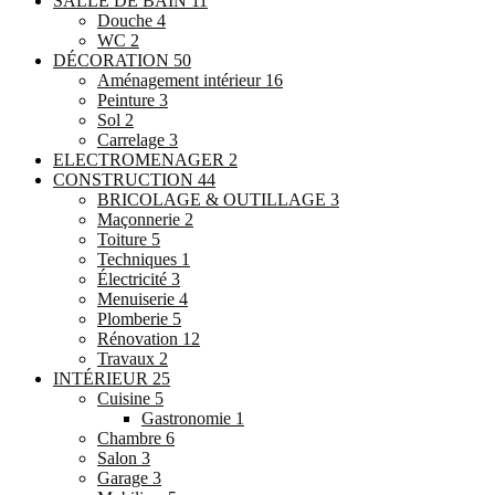
SALLE DE BAIN
11
Douche
4
WC
2
DÉCORATION
50
Aménagement intérieur
16
Peinture
3
Sol
2
Carrelage
3
ELECTROMENAGER
2
CONSTRUCTION
44
BRICOLAGE & OUTILLAGE
3
Maçonnerie
2
Toiture
5
Techniques
1
Électricité
3
Menuiserie
4
Plomberie
5
Rénovation
12
Travaux
2
INTÉRIEUR
25
Cuisine
5
Gastronomie
1
Chambre
6
Salon
3
Garage
3