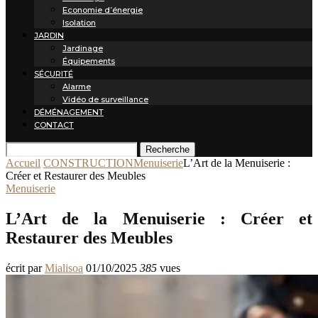
Economie d’énergie
Isolation
JARDIN
Jardinage
Équipements
SÉCURITÉ
Alarme
Vidéo de surveillance
DÉMÉNAGEMENT
CONTACT
Recherche
Accueil
CONSTRUCTION
Menuiserie
L’Art de la Menuiserie :
Créer et Restaurer des Meubles
Menuiserie
L’Art de la Menuiserie : Créer et
Restaurer des Meubles
écrit par
Mialisoa
01/10/2025
385
vues