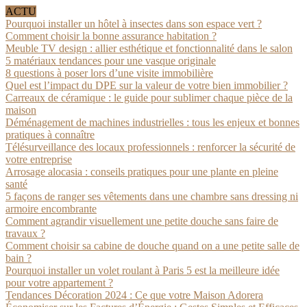
ACTU
Pourquoi installer un hôtel à insectes dans son espace vert ?
Comment choisir la bonne assurance habitation ?
Meuble TV design : allier esthétique et fonctionnalité dans le salon
5 matériaux tendances pour une vasque originale
8 questions à poser lors d’une visite immobilière
Quel est l’impact du DPE sur la valeur de votre bien immobilier ?
Carreaux de céramique : le guide pour sublimer chaque pièce de la
maison
Déménagement de machines industrielles : tous les enjeux et bonnes
pratiques à connaître
Télésurveillance des locaux professionnels : renforcer la sécurité de
votre entreprise
Arrosage alocasia : conseils pratiques pour une plante en pleine
santé
5 façons de ranger ses vêtements dans une chambre sans dressing ni
armoire encombrante
Comment agrandir visuellement une petite douche sans faire de
travaux ?
Comment choisir sa cabine de douche quand on a une petite salle de
bain ?
Pourquoi installer un volet roulant à Paris 5 est la meilleure idée
pour votre appartement ?
Tendances Décoration 2024 : Ce que votre Maison Adorera