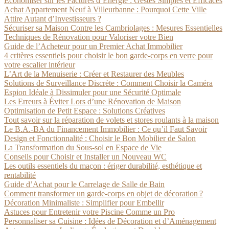
Économiser sur les Factures d’Énergie : Gestes Simples et Efficaces
Achat Appartement Neuf à Villeurbanne : Pourquoi Cette Ville
Attire Autant d’Investisseurs ?
Sécuriser sa Maison Contre les Cambriolages : Mesures Essentielles
Techniques de Rénovation pour Valoriser votre Bien
Guide de l’Acheteur pour un Premier Achat Immobilier
4 critères essentiels pour choisir le bon garde-corps en verre pour
votre escalier intérieur
L’Art de la Menuiserie : Créer et Restaurer des Meubles
Solutions de Surveillance Discrète : Comment Choisir la Caméra
Espion Idéale à Dissimuler pour une Sécurité Optimale
Les Erreurs à Éviter Lors d’une Rénovation de Maison
Optimisation de Petit Espace : Solutions Créatives
Tout savoir sur la réparation de volets et stores roulants à la maison
Le B.A.-BA du Financement Immobilier : Ce qu’il Faut Savoir
Design et Fonctionnalité : Choisir le Bon Mobilier de Salon
La Transformation du Sous-sol en Espace de Vie
Conseils pour Choisir et Installer un Nouveau WC
Les outils essentiels du maçon : ériger durabilité, esthétique et
rentabilité
Guide d’Achat pour le Carrelage de Salle de Bain
Comment transformer un garde-corps en objet de décoration ?
Décoration Minimaliste : Simplifier pour Embellir
Astuces pour Entretenir votre Piscine Comme un Pro
Personnaliser sa Cuisine : Idées de Décoration et d’Aménagement