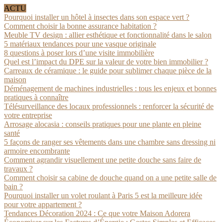
ACTU
Pourquoi installer un hôtel à insectes dans son espace vert ?
Comment choisir la bonne assurance habitation ?
Meuble TV design : allier esthétique et fonctionnalité dans le salon
5 matériaux tendances pour une vasque originale
8 questions à poser lors d’une visite immobilière
Quel est l’impact du DPE sur la valeur de votre bien immobilier ?
Carreaux de céramique : le guide pour sublimer chaque pièce de la
maison
Déménagement de machines industrielles : tous les enjeux et bonnes
pratiques à connaître
Télésurveillance des locaux professionnels : renforcer la sécurité de
votre entreprise
Arrosage alocasia : conseils pratiques pour une plante en pleine
santé
5 façons de ranger ses vêtements dans une chambre sans dressing ni
armoire encombrante
Comment agrandir visuellement une petite douche sans faire de
travaux ?
Comment choisir sa cabine de douche quand on a une petite salle de
bain ?
Pourquoi installer un volet roulant à Paris 5 est la meilleure idée
pour votre appartement ?
Tendances Décoration 2024 : Ce que votre Maison Adorera