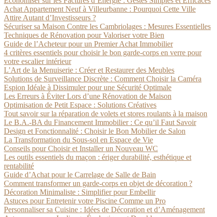
Économiser sur les Factures d’Énergie : Gestes Simples et Efficaces
Achat Appartement Neuf à Villeurbanne : Pourquoi Cette Ville
Attire Autant d’Investisseurs ?
Sécuriser sa Maison Contre les Cambriolages : Mesures Essentielles
Techniques de Rénovation pour Valoriser votre Bien
Guide de l’Acheteur pour un Premier Achat Immobilier
4 critères essentiels pour choisir le bon garde-corps en verre pour
votre escalier intérieur
L’Art de la Menuiserie : Créer et Restaurer des Meubles
Solutions de Surveillance Discrète : Comment Choisir la Caméra
Espion Idéale à Dissimuler pour une Sécurité Optimale
Les Erreurs à Éviter Lors d’une Rénovation de Maison
Optimisation de Petit Espace : Solutions Créatives
Tout savoir sur la réparation de volets et stores roulants à la maison
Le B.A.-BA du Financement Immobilier : Ce qu’il Faut Savoir
Design et Fonctionnalité : Choisir le Bon Mobilier de Salon
La Transformation du Sous-sol en Espace de Vie
Conseils pour Choisir et Installer un Nouveau WC
Les outils essentiels du maçon : ériger durabilité, esthétique et
rentabilité
Guide d’Achat pour le Carrelage de Salle de Bain
Comment transformer un garde-corps en objet de décoration ?
Décoration Minimaliste : Simplifier pour Embellir
Astuces pour Entretenir votre Piscine Comme un Pro
Personnaliser sa Cuisine : Idées de Décoration et d’Aménagement