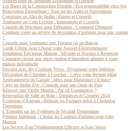
Astuces pour un Jardinage Écologique et Durable
Les Bases de la Construction Durable : Éco-responsabilité chez Soi
Rénovation Énergétique : Tout sur les Aides et Subventions
Construire un Abri de Jardin : Étapes et Conseils
Aménager un Coin Lecture : Inspirations et Conseils
Conseils de Bricolage pour Débutants : Comment Démarrer
Combien coûte un service de décoration d’intérieur pour une cuisine
?
Conseils pour Aménager une Terrasse ou un Balcon
Guide Ultime pour Choisir votre Nouvel Électroménager
Installation Électrique Maison : Sécurité et Normes à Respecter
Comment choisir une micro station d’épuration adaptée à votre
maison individuelle
Décorer avec des Couleurs Vives : Dynamiser votre Intérieur
Décoration de Chambre à Coucher : Créez votre Refuge Idéal
Aménagement du Garage : Idées pour Maximiser l’Espace
Créer un Jardin Zen : Conseils pour une Oasis de Paix
Rénover une Vieille Maison : Par où Commencer ?
Rénovation de Salle de Bain : Tendances et Conseils 2024
Économie d’Énergie : Réduire les Factures grâce à l’Isolation
Thermique
L’Essentiel sur les Systèmes de Sécurité Domestique
Peinture Intérieure : Choisir les Couleurs Parfaites pour votre
Maison
Les Secrets d’un Déménagement Efficace et Sans Stress