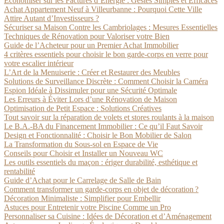
Économiser sur les Factures d’Énergie : Gestes Simples et Efficaces
Achat Appartement Neuf à Villeurbanne : Pourquoi Cette Ville
Attire Autant d’Investisseurs ?
Sécuriser sa Maison Contre les Cambriolages : Mesures Essentielles
Techniques de Rénovation pour Valoriser votre Bien
Guide de l’Acheteur pour un Premier Achat Immobilier
4 critères essentiels pour choisir le bon garde-corps en verre pour
votre escalier intérieur
L’Art de la Menuiserie : Créer et Restaurer des Meubles
Solutions de Surveillance Discrète : Comment Choisir la Caméra
Espion Idéale à Dissimuler pour une Sécurité Optimale
Les Erreurs à Éviter Lors d’une Rénovation de Maison
Optimisation de Petit Espace : Solutions Créatives
Tout savoir sur la réparation de volets et stores roulants à la maison
Le B.A.-BA du Financement Immobilier : Ce qu’il Faut Savoir
Design et Fonctionnalité : Choisir le Bon Mobilier de Salon
La Transformation du Sous-sol en Espace de Vie
Conseils pour Choisir et Installer un Nouveau WC
Les outils essentiels du maçon : ériger durabilité, esthétique et
rentabilité
Guide d’Achat pour le Carrelage de Salle de Bain
Comment transformer un garde-corps en objet de décoration ?
Décoration Minimaliste : Simplifier pour Embellir
Astuces pour Entretenir votre Piscine Comme un Pro
Personnaliser sa Cuisine : Idées de Décoration et d’Aménagement