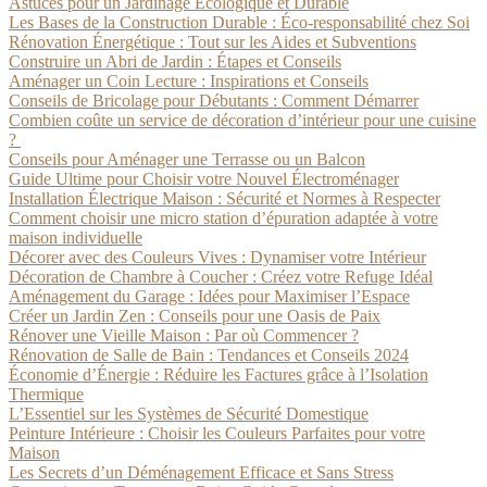
Astuces pour un Jardinage Écologique et Durable
Les Bases de la Construction Durable : Éco-responsabilité chez Soi
Rénovation Énergétique : Tout sur les Aides et Subventions
Construire un Abri de Jardin : Étapes et Conseils
Aménager un Coin Lecture : Inspirations et Conseils
Conseils de Bricolage pour Débutants : Comment Démarrer
Combien coûte un service de décoration d’intérieur pour une cuisine
?
Conseils pour Aménager une Terrasse ou un Balcon
Guide Ultime pour Choisir votre Nouvel Électroménager
Installation Électrique Maison : Sécurité et Normes à Respecter
Comment choisir une micro station d’épuration adaptée à votre
maison individuelle
Décorer avec des Couleurs Vives : Dynamiser votre Intérieur
Décoration de Chambre à Coucher : Créez votre Refuge Idéal
Aménagement du Garage : Idées pour Maximiser l’Espace
Créer un Jardin Zen : Conseils pour une Oasis de Paix
Rénover une Vieille Maison : Par où Commencer ?
Rénovation de Salle de Bain : Tendances et Conseils 2024
Économie d’Énergie : Réduire les Factures grâce à l’Isolation
Thermique
L’Essentiel sur les Systèmes de Sécurité Domestique
Peinture Intérieure : Choisir les Couleurs Parfaites pour votre
Maison
Les Secrets d’un Déménagement Efficace et Sans Stress