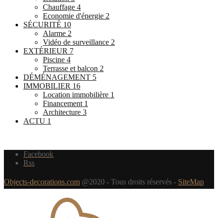
Chauffage
4
Economie d'énergie
2
SÉCURITÉ
10
Alarme
2
Vidéo de surveillance
2
EXTÉRIEUR
7
Piscine
4
Terrasse et balcon
2
DÉMÉNAGEMENT
5
IMMOBILIER
16
Location immobilière
1
Financement
1
Architecture
3
ACTU
1
Facebook
Rss
Objects-decorations.com
@2020 - Tous droits réservés -
SiteMap