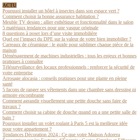
ACTU
Pourquoi installer un hôtel à insectes dans son espace vert ?
Comment choisir la bonne assurance habitation ?
Meuble TV design : allier esthétique et fonctionnalité dans le salon
5 matériaux tendances pour une vasque originale
8 questions à poser lors d’une visite immobilière
Quel est l’impact du DPE sur la valeur de votre bien immobilier ?
Carreaux de céramique : le guide pour sublimer chaque pièce de la
maison
Déménagement de machines industrielles : tous les enjeux et bonnes
pratiques à connaître
Télésurveillance des locaux professionnels : renforcer la sécurité de
votre entreprise
Arrosage alocasia : conseils pratiques pour une plante en pleine
santé
5 façons de ranger ses vêtements dans une chambre sans dressing ni
armoire encombrante
Comment agrandir visuellement une petite douche sans faire de
travaux ?
Comment choisir sa cabine de douche quand on a une petite salle de
bain ?
Pourquoi installer un volet roulant à Paris 5 est la meilleure idée
pour votre appartement ?
Tendances Décoration 2024 : Ce que votre Maison Adorera