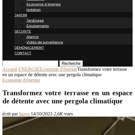
Economie d’énergie
Isolation
JARDIN
Jardinage
Équipements
SÉCURITÉ
Alarme
Vidéo de surveillance
DÉMÉNAGEMENT
CONTACT
Recherche
Accueil
ENERGIE
Economie d'énergie
Transformez votre terrasse
en un espace de détente avec une pergola climatique
Economie d'énergie
Transformez votre terrasse en un espace
de détente avec une pergola climatique
écrit par
Inaya
14/10/2023
2,6K
vues