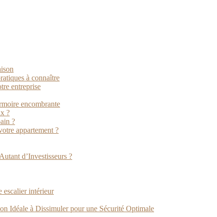
aison
ratiques à connaître
tre entreprise
armoire encombrante
ux ?
ain ?
 votre appartement ?
Autant d’Investisseurs ?
 escalier intérieur
on Idéale à Dissimuler pour une Sécurité Optimale