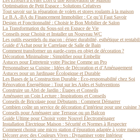
Les Erreurs à Éviter Lors d’une Rénovation de Maison
Optimisation de Petit Espace : Solutions Créatives
Tout savoir sur la réparation de volets et stores roulants à la maison
Le B.A.-BA du Financement Immobilier : Ce qu’il Faut Savoir
Design et Fonctionnalité : Choisir le Bon Mobilier de Salon
La Transformation du Sous-sol en Espace de Vie
Conseils pour Choisir et Installer un Nouveau WC
Les outils essentiels du maçon : ériger durabilité, esthétique et rentabil
Guide d’Achat pour le Carrelage de Salle de Bain
Comment transformer un garde-corps en objet de décoration ?
Décoration Minimaliste : Simplifier pour Embellir
Astuces pour Entretenir votre Piscine Comme un Pro
Personnaliser sa Cuisine : Idées de Décoration et d’Aménagement
Astuces pour un Jardinage Écologique et Durable
Les Bases de la Construction Durable : Éco-responsabilité chez Soi
Rénovation Énergétique : Tout sur les Aides et Subventions
Construire un Abri de Jardin : Étapes et Conseils
Aménager un Coin Lecture : Inspirations et Conseils
Conseils de Bricolage pour Débutants : Comment Démarrer
Combien coûte un service de décoration d’intérieur pour une cuisine 
Conseils pour Aménager une Terrasse ou un Balcon
Guide Ultime pour Choisir votre Nouvel Électroménager
Installation Électrique Maison : Sécurité et Normes à Respecter
Comment choisir une micro station d’épuration adaptée à votre maison
Décorer avec des Couleurs Vives : Dynamiser votre Intérieur