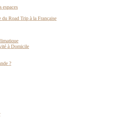
s espaces
e du Road Trip à la Française
climatique
vité à Domicile
ande ?
r