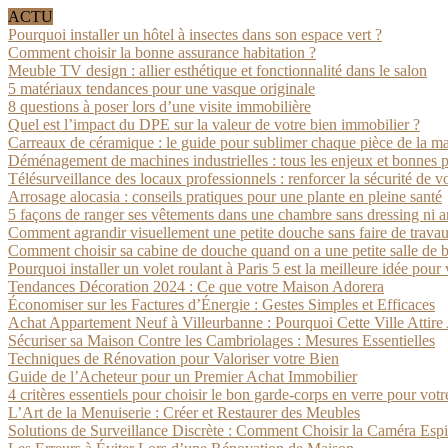
ACTU
Pourquoi installer un hôtel à insectes dans son espace vert ?
Comment choisir la bonne assurance habitation ?
Meuble TV design : allier esthétique et fonctionnalité dans le salon
5 matériaux tendances pour une vasque originale
8 questions à poser lors d’une visite immobilière
Quel est l’impact du DPE sur la valeur de votre bien immobilier ?
Carreaux de céramique : le guide pour sublimer chaque pièce de la m
Déménagement de machines industrielles : tous les enjeux et bonnes p
Télésurveillance des locaux professionnels : renforcer la sécurité de vo
Arrosage alocasia : conseils pratiques pour une plante en pleine santé
5 façons de ranger ses vêtements dans une chambre sans dressing ni 
Comment agrandir visuellement une petite douche sans faire de trava
Comment choisir sa cabine de douche quand on a une petite salle de b
Pourquoi installer un volet roulant à Paris 5 est la meilleure idée pour
Tendances Décoration 2024 : Ce que votre Maison Adorera
Économiser sur les Factures d’Énergie : Gestes Simples et Efficaces
Achat Appartement Neuf à Villeurbanne : Pourquoi Cette Ville Attire 
Sécuriser sa Maison Contre les Cambriolages : Mesures Essentielles
Techniques de Rénovation pour Valoriser votre Bien
Guide de l’Acheteur pour un Premier Achat Immobilier
4 critères essentiels pour choisir le bon garde-corps en verre pour votre
L’Art de la Menuiserie : Créer et Restaurer des Meubles
Solutions de Surveillance Discrète : Comment Choisir la Caméra Espi