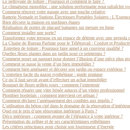
Le nettoyage de toiture : Pourquoi et comment le faire ?
Le climatiseur monobloc : une solution performante pour rafraîchir vo
Comment rénover votre garage avec une touche créative
Batterie Nomade et Stations Électriques Portables Solaires : L’Essenc
Bien décorer la maison en quelques étapes
Réalisation de portes de placard battantes sur mesure en ligne
Comment installer une porte?
Transformez votre terrasse en un espace de détente avec une pergola 
La Chaise de Bureau Parfaite pour le Télétravail : Confort et Producti
Entretien de toiture : Pourquoi faire appel à un couvreur qualifié ?
Quelles fleurs planter dans un jardin pour ce printemps ?
Comment poser un parquet pour donner l’illusion d’une pièce plus gr
Comment se passe la vente d’un bien immobilier ?
Comment bien aménager et décorer son jardin ou espace extérieur ?
L’entretien facile du gazon synthétique : guide pratique
Ce qu’il faut savoir avant d’effectuer un achat immobilier
Bouquet de fleurs œillets roses : comment l’entretenir
Comment réparer une vitre brisée astuces d’un vitrier professionnel
Plombier bordelais : comment intervient cet artisan ?
Comment déclarer l’aménagement des combles aux impôts ?
L’utilisation du béton ciré dans le domaine de la rénovation d’intérieu
Quel est le prix d’une rénovation intérieure à Paris ?
Déco intérieure : comment ajouter de l’élégance à votre intérieur ?
Présentation du zellige et de ses caractéristiques esthétiques
Les critères principaux pour choisir son fournisseur d’énergie