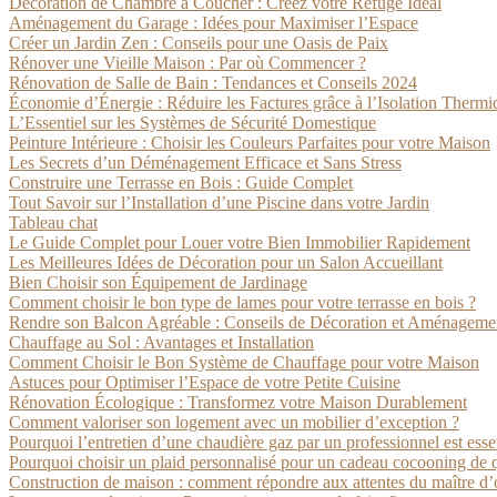
Décoration de Chambre à Coucher : Créez votre Refuge Idéal
Aménagement du Garage : Idées pour Maximiser l’Espace
Créer un Jardin Zen : Conseils pour une Oasis de Paix
Rénover une Vieille Maison : Par où Commencer ?
Rénovation de Salle de Bain : Tendances et Conseils 2024
Économie d’Énergie : Réduire les Factures grâce à l’Isolation Thermi
L’Essentiel sur les Systèmes de Sécurité Domestique
Peinture Intérieure : Choisir les Couleurs Parfaites pour votre Maison
Les Secrets d’un Déménagement Efficace et Sans Stress
Construire une Terrasse en Bois : Guide Complet
Tout Savoir sur l’Installation d’une Piscine dans votre Jardin
Tableau chat
Le Guide Complet pour Louer votre Bien Immobilier Rapidement
Les Meilleures Idées de Décoration pour un Salon Accueillant
Bien Choisir son Équipement de Jardinage
Comment choisir le bon type de lames pour votre terrasse en bois ?
Rendre son Balcon Agréable : Conseils de Décoration et Aménageme
Chauffage au Sol : Avantages et Installation
Comment Choisir le Bon Système de Chauffage pour votre Maison
Astuces pour Optimiser l’Espace de votre Petite Cuisine
Rénovation Écologique : Transformez votre Maison Durablement
Comment valoriser son logement avec un mobilier d’exception ?
Pourquoi l’entretien d’une chaudière gaz par un professionnel est esse
Pourquoi choisir un plaid personnalisé pour un cadeau cocooning de q
Construction de maison : comment répondre aux attentes du maître d’