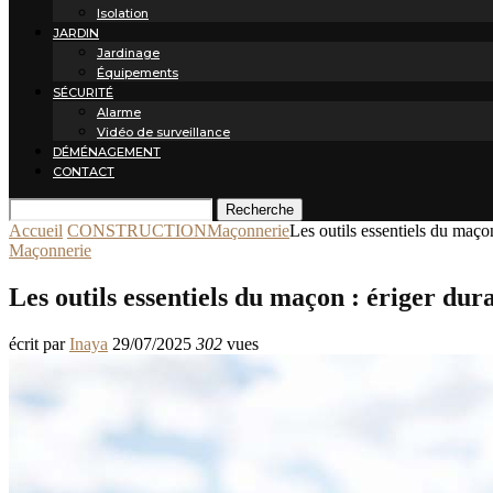
Isolation
JARDIN
Jardinage
Équipements
SÉCURITÉ
Alarme
Vidéo de surveillance
DÉMÉNAGEMENT
CONTACT
Recherche
Accueil
CONSTRUCTION
Maçonnerie
Les outils essentiels du maçon 
Maçonnerie
Les outils essentiels du maçon : ériger durab
écrit par
Inaya
29/07/2025
302
vues