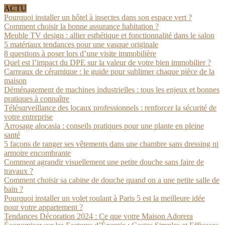
ACTU
Pourquoi installer un hôtel à insectes dans son espace vert ?
Comment choisir la bonne assurance habitation ?
Meuble TV design : allier esthétique et fonctionnalité dans le salon
5 matériaux tendances pour une vasque originale
8 questions à poser lors d’une visite immobilière
Quel est l’impact du DPE sur la valeur de votre bien immobilier ?
Carreaux de céramique : le guide pour sublimer chaque pièce de la
maison
Déménagement de machines industrielles : tous les enjeux et bonnes
pratiques à connaître
Télésurveillance des locaux professionnels : renforcer la sécurité de
votre entreprise
Arrosage alocasia : conseils pratiques pour une plante en pleine
santé
5 façons de ranger ses vêtements dans une chambre sans dressing ni
armoire encombrante
Comment agrandir visuellement une petite douche sans faire de
travaux ?
Comment choisir sa cabine de douche quand on a une petite salle de
bain ?
Pourquoi installer un volet roulant à Paris 5 est la meilleure idée
pour votre appartement ?
Tendances Décoration 2024 : Ce que votre Maison Adorera