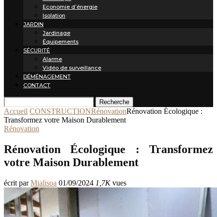
Economie d’énergie
Isolation
JARDIN
Jardinage
Équipements
SÉCURITÉ
Alarme
Vidéo de surveillance
DÉMÉNAGEMENT
CONTACT
Recherche
Accueil
CONSTRUCTION
Rénovation
Rénovation Écologique :
Transformez votre Maison Durablement
Rénovation
Rénovation Écologique : Transformez
votre Maison Durablement
écrit par
Mialisoa
01/09/2024
1,7K
vues