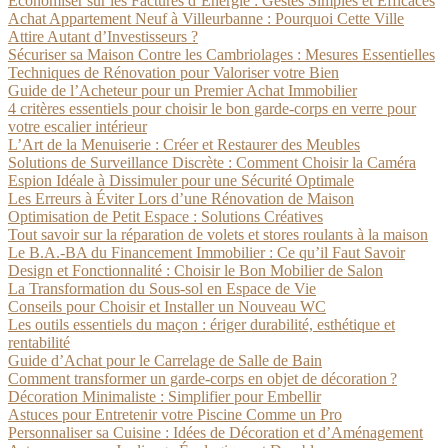
Économiser sur les Factures d’Énergie : Gestes Simples et Efficaces
Achat Appartement Neuf à Villeurbanne : Pourquoi Cette Ville
Attire Autant d’Investisseurs ?
Sécuriser sa Maison Contre les Cambriolages : Mesures Essentielles
Techniques de Rénovation pour Valoriser votre Bien
Guide de l’Acheteur pour un Premier Achat Immobilier
4 critères essentiels pour choisir le bon garde-corps en verre pour
votre escalier intérieur
L’Art de la Menuiserie : Créer et Restaurer des Meubles
Solutions de Surveillance Discrète : Comment Choisir la Caméra
Espion Idéale à Dissimuler pour une Sécurité Optimale
Les Erreurs à Éviter Lors d’une Rénovation de Maison
Optimisation de Petit Espace : Solutions Créatives
Tout savoir sur la réparation de volets et stores roulants à la maison
Le B.A.-BA du Financement Immobilier : Ce qu’il Faut Savoir
Design et Fonctionnalité : Choisir le Bon Mobilier de Salon
La Transformation du Sous-sol en Espace de Vie
Conseils pour Choisir et Installer un Nouveau WC
Les outils essentiels du maçon : ériger durabilité, esthétique et
rentabilité
Guide d’Achat pour le Carrelage de Salle de Bain
Comment transformer un garde-corps en objet de décoration ?
Décoration Minimaliste : Simplifier pour Embellir
Astuces pour Entretenir votre Piscine Comme un Pro
Personnaliser sa Cuisine : Idées de Décoration et d’Aménagement