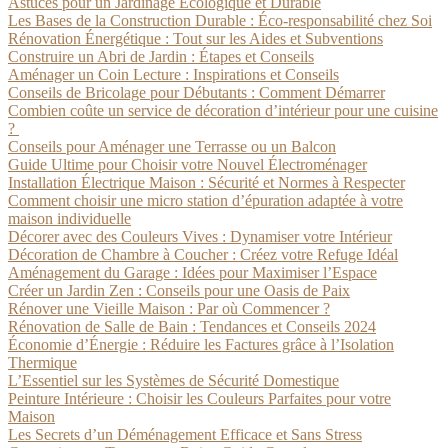
Astuces pour un Jardinage Écologique et Durable
Les Bases de la Construction Durable : Éco-responsabilité chez Soi
Rénovation Énergétique : Tout sur les Aides et Subventions
Construire un Abri de Jardin : Étapes et Conseils
Aménager un Coin Lecture : Inspirations et Conseils
Conseils de Bricolage pour Débutants : Comment Démarrer
Combien coûte un service de décoration d’intérieur pour une cuisine
?
Conseils pour Aménager une Terrasse ou un Balcon
Guide Ultime pour Choisir votre Nouvel Électroménager
Installation Électrique Maison : Sécurité et Normes à Respecter
Comment choisir une micro station d’épuration adaptée à votre
maison individuelle
Décorer avec des Couleurs Vives : Dynamiser votre Intérieur
Décoration de Chambre à Coucher : Créez votre Refuge Idéal
Aménagement du Garage : Idées pour Maximiser l’Espace
Créer un Jardin Zen : Conseils pour une Oasis de Paix
Rénover une Vieille Maison : Par où Commencer ?
Rénovation de Salle de Bain : Tendances et Conseils 2024
Économie d’Énergie : Réduire les Factures grâce à l’Isolation
Thermique
L’Essentiel sur les Systèmes de Sécurité Domestique
Peinture Intérieure : Choisir les Couleurs Parfaites pour votre
Maison
Les Secrets d’un Déménagement Efficace et Sans Stress