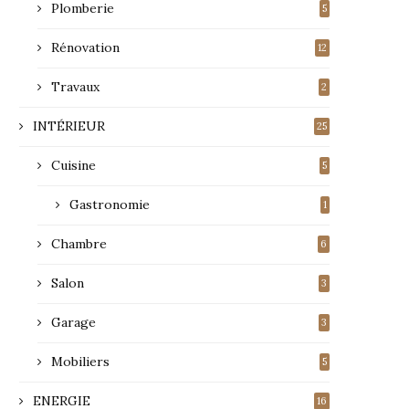
Plomberie
5
Rénovation
12
Travaux
2
INTÉRIEUR
25
Cuisine
5
Gastronomie
1
Chambre
6
Salon
3
Garage
3
Mobiliers
5
ENERGIE
16