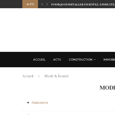
ACTU
POURQUOI INSTALLER UN HÔTEL À INSECTES
ACCUEIL
ACTU
CONSTRUCTION
IMMOBI
Accueil
Mode & Beauté
MODE
Annonces