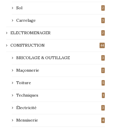
Sol
2
Carrelage
3
ELECTROMENAGER
2
CONSTRUCTION
44
BRICOLAGE & OUTILLAGE
3
Maçonnerie
2
Toiture
5
Techniques
1
Électricité
3
Menuiserie
4