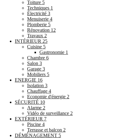
Toiture
5
Techniques
1
Électricité
3
Menuiserie
4
Plomberie
5
Rénovation
12
Travaux
2
INTÉRIEUR
25
Cuisine
5
Gastronomie
1
Chambre
6
Salon
3
Garage
3
Mobiliers
5
ENERGIE
16
Isolation
3
Chauffage
4
Economie d'énergie
2
SÉCURITÉ
10
Alarme
2
Vidéo de surveillance
2
EXTÉRIEUR
7
Piscine
4
Terrasse et balcon
2
DÉMÉNAGEMENT
5