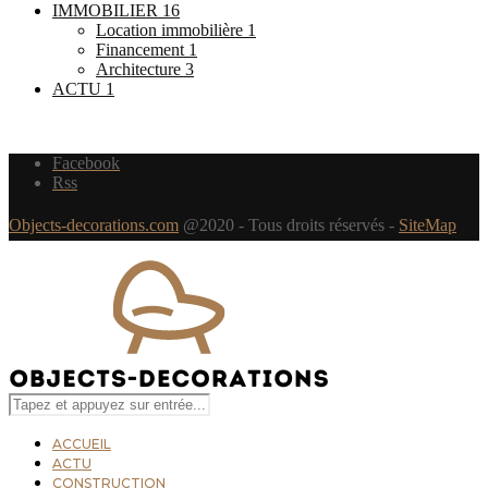
IMMOBILIER
16
Location immobilière
1
Financement
1
Architecture
3
ACTU
1
Facebook
Rss
Objects-decorations.com
@2020 - Tous droits réservés -
SiteMap
ACCUEIL
ACTU
CONSTRUCTION