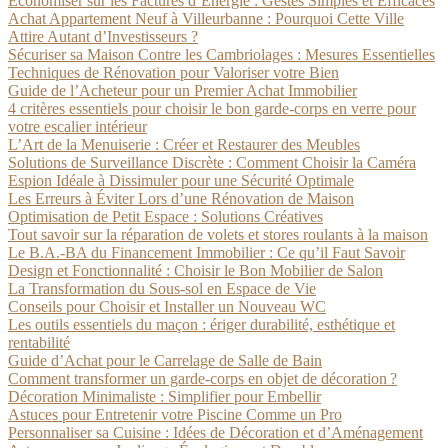
Économiser sur les Factures d’Énergie : Gestes Simples et Efficaces
Achat Appartement Neuf à Villeurbanne : Pourquoi Cette Ville
Attire Autant d’Investisseurs ?
Sécuriser sa Maison Contre les Cambriolages : Mesures Essentielles
Techniques de Rénovation pour Valoriser votre Bien
Guide de l’Acheteur pour un Premier Achat Immobilier
4 critères essentiels pour choisir le bon garde-corps en verre pour
votre escalier intérieur
L’Art de la Menuiserie : Créer et Restaurer des Meubles
Solutions de Surveillance Discrète : Comment Choisir la Caméra
Espion Idéale à Dissimuler pour une Sécurité Optimale
Les Erreurs à Éviter Lors d’une Rénovation de Maison
Optimisation de Petit Espace : Solutions Créatives
Tout savoir sur la réparation de volets et stores roulants à la maison
Le B.A.-BA du Financement Immobilier : Ce qu’il Faut Savoir
Design et Fonctionnalité : Choisir le Bon Mobilier de Salon
La Transformation du Sous-sol en Espace de Vie
Conseils pour Choisir et Installer un Nouveau WC
Les outils essentiels du maçon : ériger durabilité, esthétique et
rentabilité
Guide d’Achat pour le Carrelage de Salle de Bain
Comment transformer un garde-corps en objet de décoration ?
Décoration Minimaliste : Simplifier pour Embellir
Astuces pour Entretenir votre Piscine Comme un Pro
Personnaliser sa Cuisine : Idées de Décoration et d’Aménagement