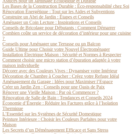
Astuces pour un Jardinage Écologique et Durable
Les Bases de la Construction Durable : Éco-responsabilité chez Soi
Rénovation Énergétique : Tout sur les Aides et Subventions
Construire un Abri de Jardin : Étapes et Conseils
Aménager un Coin Lecture : Inspirations et Conseils
Conseils de Bricolage pour Débutants : Comment Démarrer
Combien coûte un service de décoration d’intérieur pour une cuisine
?
Conseils pour Aménager une Terrasse ou un Balcon
Guide Ultime pour Choisir votre Nouvel Électroménager
Installation Électrique Maison : Sécurité et Normes à Respecter
Comment choisir une micro station d’épuration adaptée à votre
maison individuelle
Décorer avec des Couleurs Vives : Dynamiser votre Intérieur
Décoration de Chambre à Coucher : Créez votre Refuge Idéal
Aménagement du Garage : Idées pour Maximiser l’Espace
Créer un Jardin Zen : Conseils pour une Oasis de Paix
Rénover une Vieille Maison : Par où Commencer ?
Rénovation de Salle de Bain : Tendances et Conseils 2024
Économie d’Énergie : Réduire les Factures grâce à l’Isolation
Thermique
L’Essentiel sur les Systèmes de Sécurité Domestique
Peinture Intérieure : Choisir les Couleurs Parfaites pour votre
Maison
Les Secrets d’un Déménagement Efficace et Sans Stress