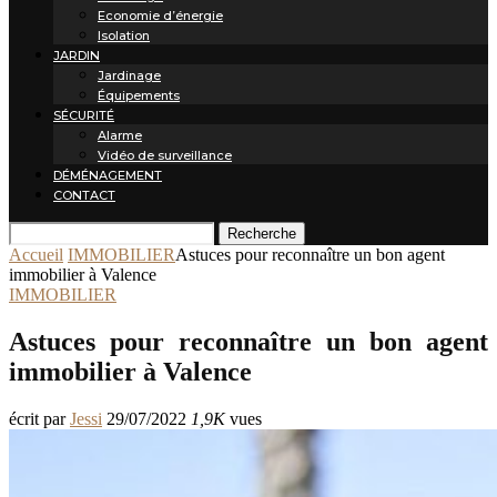
Economie d’énergie
Isolation
JARDIN
Jardinage
Équipements
SÉCURITÉ
Alarme
Vidéo de surveillance
DÉMÉNAGEMENT
CONTACT
Recherche
Accueil
IMMOBILIER
Astuces pour reconnaître un bon agent
immobilier à Valence
IMMOBILIER
Astuces pour reconnaître un bon agent
immobilier à Valence
écrit par
Jessi
29/07/2022
1,9K
vues