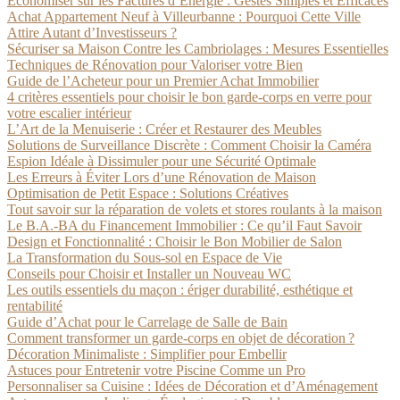
Économiser sur les Factures d’Énergie : Gestes Simples et Efficaces
Achat Appartement Neuf à Villeurbanne : Pourquoi Cette Ville
Attire Autant d’Investisseurs ?
Sécuriser sa Maison Contre les Cambriolages : Mesures Essentielles
Techniques de Rénovation pour Valoriser votre Bien
Guide de l’Acheteur pour un Premier Achat Immobilier
4 critères essentiels pour choisir le bon garde-corps en verre pour
votre escalier intérieur
L’Art de la Menuiserie : Créer et Restaurer des Meubles
Solutions de Surveillance Discrète : Comment Choisir la Caméra
Espion Idéale à Dissimuler pour une Sécurité Optimale
Les Erreurs à Éviter Lors d’une Rénovation de Maison
Optimisation de Petit Espace : Solutions Créatives
Tout savoir sur la réparation de volets et stores roulants à la maison
Le B.A.-BA du Financement Immobilier : Ce qu’il Faut Savoir
Design et Fonctionnalité : Choisir le Bon Mobilier de Salon
La Transformation du Sous-sol en Espace de Vie
Conseils pour Choisir et Installer un Nouveau WC
Les outils essentiels du maçon : ériger durabilité, esthétique et
rentabilité
Guide d’Achat pour le Carrelage de Salle de Bain
Comment transformer un garde-corps en objet de décoration ?
Décoration Minimaliste : Simplifier pour Embellir
Astuces pour Entretenir votre Piscine Comme un Pro
Personnaliser sa Cuisine : Idées de Décoration et d’Aménagement