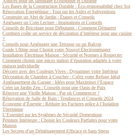
Astuces pour un Jardinage Écologique et Durable
Les Bases de la Construction Durable : Éco-responsabilité chez Soi
Rénovation Énergétique : Tout sur les Aides et Subventions
Construire un Abri de Jardin : Étapes et Conseils
Aménager un Coin Lecture : Inspirations et Conseils
Conseils de Bricolage pour Débutants : Comment Démarrer
Combien coûte un service de décoration d’intérieur pour une cuisine
?
Conseils pour Aménager une Terrasse ou un Balcon
Guide Ultime pour Choisir votre Nouvel Électroménager
Installation Électrique Maison : Sécurité et Normes à Respecter
Comment choisir une micro station d’épuration adaptée à votre
maison individuelle
Décorer avec des Couleurs Vives : Dynamiser votre Intérieur
Décoration de Chambre à Coucher : Créez votre Refuge Idéal
Aménagement du Garage : Idées pour Maximiser l’Espace
Créer un Jardin Zen : Conseils pour une Oasis de Paix
Rénover une Vieille Maison : Par où Commencer ?
Rénovation de Salle de Bain : Tendances et Conseils 2024
Économie d’Énergie : Réduire les Factures grâce à l’Isolation
Thermique
L’Essentiel sur les Systèmes de Sécurité Domestique
Peinture Intérieure : Choisir les Couleurs Parfaites pour votre
Maison
Les Secrets d’un Déménagement Efficace et Sans Stress