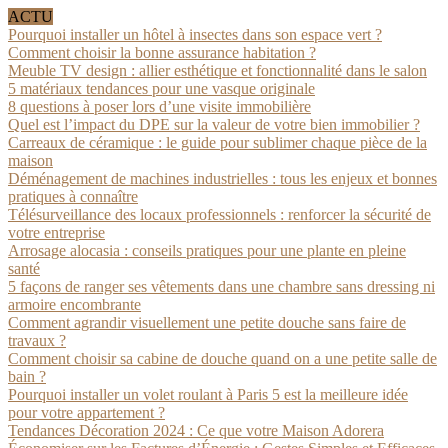
ACTU
Pourquoi installer un hôtel à insectes dans son espace vert ?
Comment choisir la bonne assurance habitation ?
Meuble TV design : allier esthétique et fonctionnalité dans le salon
5 matériaux tendances pour une vasque originale
8 questions à poser lors d’une visite immobilière
Quel est l’impact du DPE sur la valeur de votre bien immobilier ?
Carreaux de céramique : le guide pour sublimer chaque pièce de la
maison
Déménagement de machines industrielles : tous les enjeux et bonnes
pratiques à connaître
Télésurveillance des locaux professionnels : renforcer la sécurité de
votre entreprise
Arrosage alocasia : conseils pratiques pour une plante en pleine
santé
5 façons de ranger ses vêtements dans une chambre sans dressing ni
armoire encombrante
Comment agrandir visuellement une petite douche sans faire de
travaux ?
Comment choisir sa cabine de douche quand on a une petite salle de
bain ?
Pourquoi installer un volet roulant à Paris 5 est la meilleure idée
pour votre appartement ?
Tendances Décoration 2024 : Ce que votre Maison Adorera