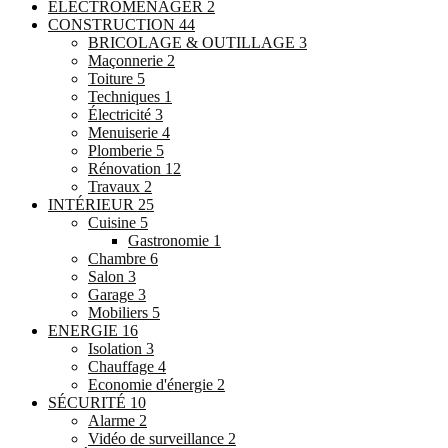
ELECTROMENAGER
2
CONSTRUCTION
44
BRICOLAGE & OUTILLAGE
3
Maçonnerie
2
Toiture
5
Techniques
1
Électricité
3
Menuiserie
4
Plomberie
5
Rénovation
12
Travaux
2
INTÉRIEUR
25
Cuisine
5
Gastronomie
1
Chambre
6
Salon
3
Garage
3
Mobiliers
5
ENERGIE
16
Isolation
3
Chauffage
4
Economie d'énergie
2
SÉCURITÉ
10
Alarme
2
Vidéo de surveillance
2